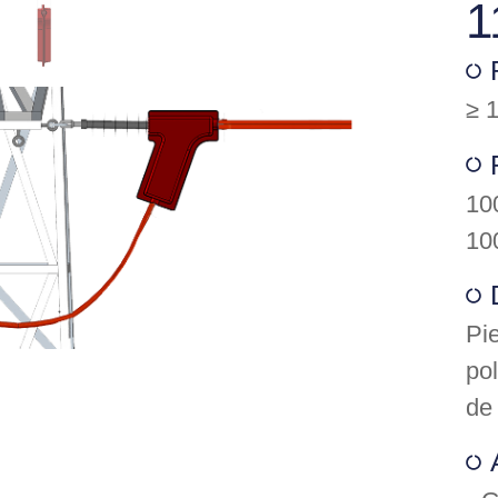
1
≥ 
10
10
Pi
pol
de 