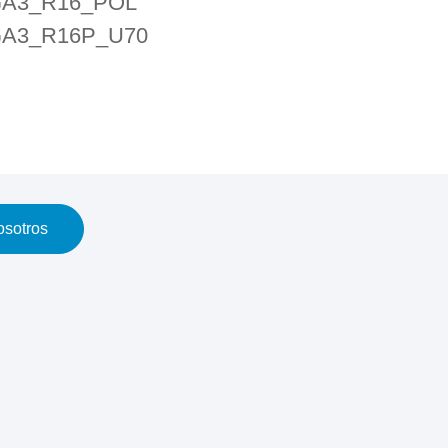
GA3_R16_POL
GA3_R16P_U70
osotros