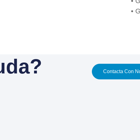
• 
• 
uda?
Contacta Con N